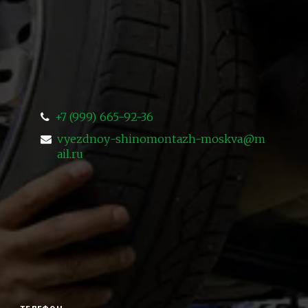
+7 (999) 665-92-36
vyezdnoy-shinomontazh-moskva@m
ail.ru