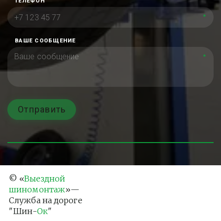
ТЕЛЕФОН
*
ВАШЕ СООБЩЕНИЕ
*
Отправить
© «
Выездной 
шиномонтаж
»— 
Служба на дороге 
"Шин-
Ок
"