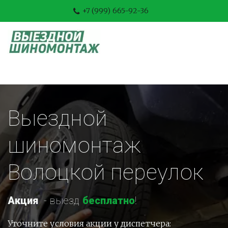
+7 (999) 665-92-36
Выездной 
шиномонтаж 
Волоцкой переулок
Акция
-
 выезд 
бесплатно
!
Уточните условия акции у диспетчера: