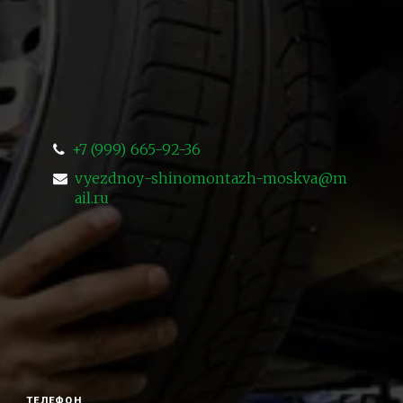
+7 (999) 665-92-36
vyezdnoy-shinomontazh-moskva@m
ail.ru
ТЕЛЕФОН