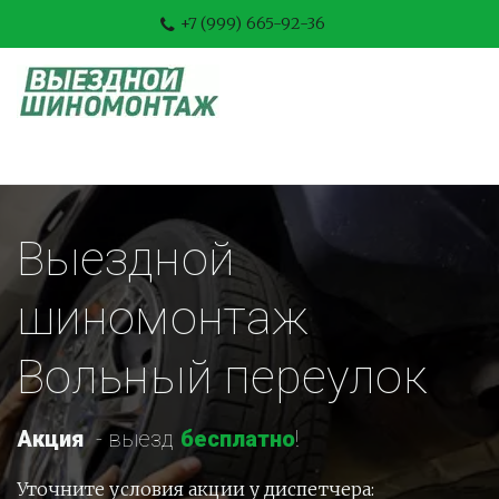
+7 (999) 665-92-36
Выездной 
шиномонтаж 
Вольный переулок
Акция
-
 выезд 
бесплатно
!
Уточните условия акции у диспетчера: