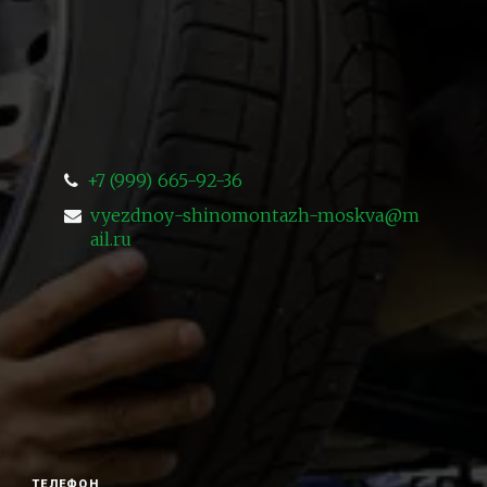
+7 (999) 665-92-36
vyezdnoy-shinomontazh-moskva@m
ail.ru
ТЕЛЕФОН