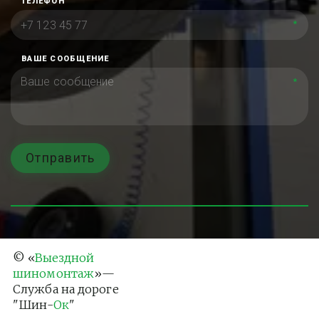
ТЕЛЕФОН
*
ВАШЕ СООБЩЕНИЕ
*
Отправить
© «
Выездной 
шиномонтаж
»— 
Служба на дороге 
"Шин-
Ок
"