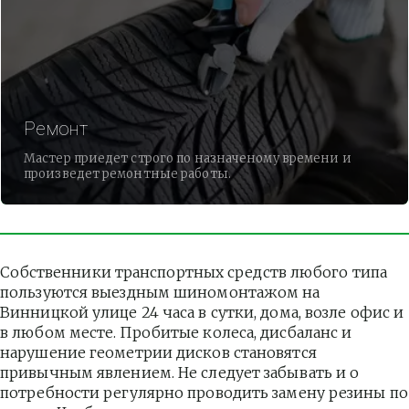
Ремонт
Мастер приедет строго по назначеному времени и
произведет ремонтные работы.
Собственники транспортных средств любого типа 
пользуются выездным шиномонтажом на 
Винницкой улице 24 часа в сутки, дома, возле офис и 
в любом месте. Пробитые колеса, дисбаланс и 
нарушение геометрии дисков становятся 
привычным явлением. Не следует забывать и о 
потребности регулярно проводить замену резины по 