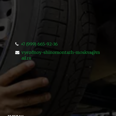
+7 (999) 665-92-36
vyezdnoy-shinomontazh-moskva@m
ail.ru