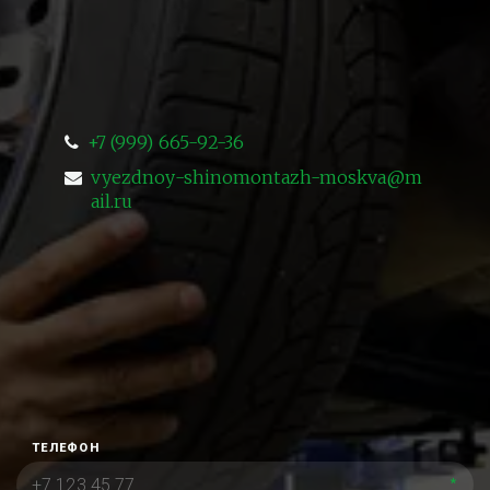
+7 (999) 665-92-36
vyezdnoy-shinomontazh-moskva@m
ail.ru
ТЕЛЕФОН
*