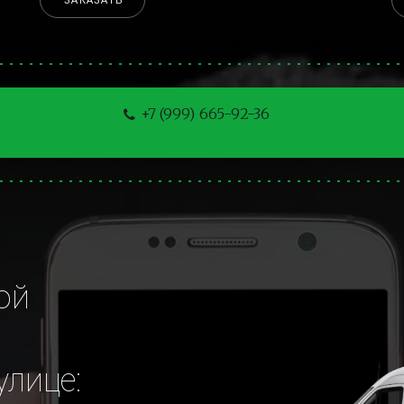
ЗАКАЗАТЬ
+7 (999) 665-92-36
й 
лице: