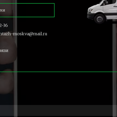
тки
2-36
ntazh-moskva@mail.ru
вязи