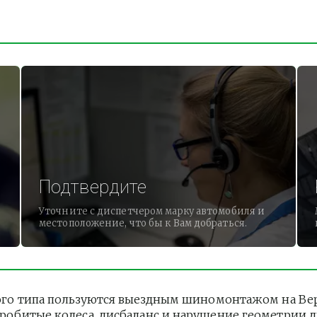
Подтвердите
Уточните с диспетчером марку автомобиля и
местоположение, что бы к Вам добраться.
го типа пользуются выездным шиномонтажом на Верх
 Пробитые колеса, дисбаланс и нарушение геометрии 