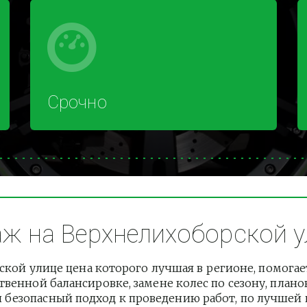
Срочно
 на Верхнелихоборской ул
ой улице цена которого лучшая в регионе, помогае
венной балансировке, замене колес по сезону, плано
езопасный подход к проведению работ, по лучшей це