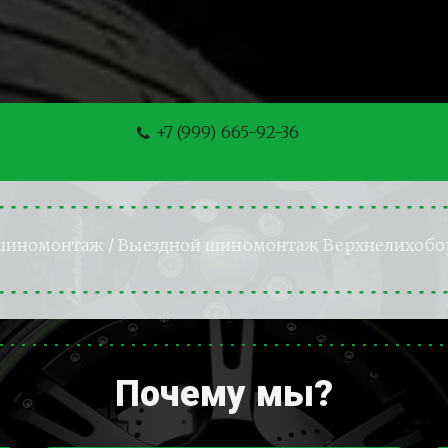
+7 (999) 665-92-36
шиномонтаж
 / Выездной шиномонтаж Верхнелихобо
Почему мы?