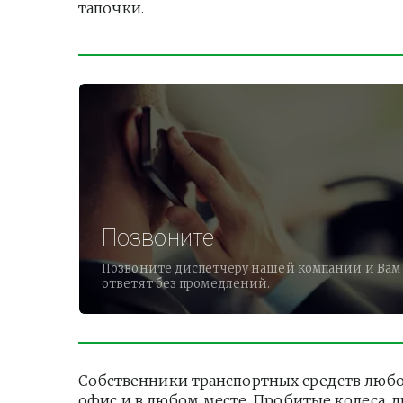
тапочки.          
Позвоните
Позвоните диспетчеру нашей компании и Вам
ответят без промедлений.
Собственники транспортных средств любог
офис и в любом месте. Пробитые колеса, 