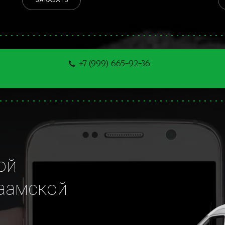
ЗАКАЗАТЬ
+7 (999) 665-92-36
й 
амской 