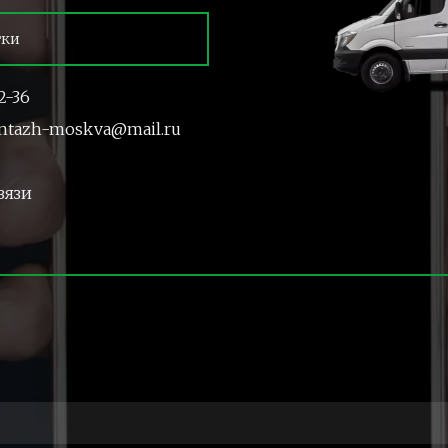
тки
2-36
ntazh-moskva@mail.ru
вязи