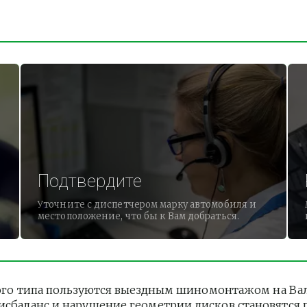
Подтвердите
Уточните с диспетчером марку автомобиля и
местоположение, что бы к Вам добраться.
о типа пользуются выездным шиномонтажом на Валаам
дисбаланс и нарушение геометрии дисков становятся 