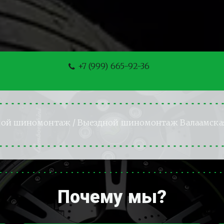
+7 (999) 665-92-36
ной шиномонтаж
 / Выездной шиномонтаж Валаамска
Почему мы?