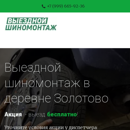
+7 (999) 665-92-36
Выездной 
шиномонтаж в 
деревне Золотово
Акция
-
 выезд 
бесплатно
!
Уточните условия акции у диспетчера: