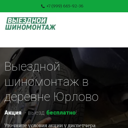
+7 (999) 665-92-36
Выездной 
шиномонтаж в 
деревне Юрлово
Акция
-
 выезд 
бесплатно
!
Уточните условия акции у диспетчера: