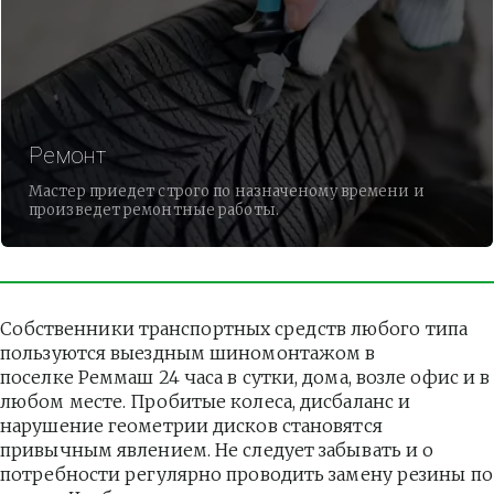
Ремонт
Мастер приедет строго по назначеному времени и
произведет ремонтные работы.
Собственники транспортных средств любого типа 
пользуются выездным шиномонтажом в 
поселке Реммаш 24 часа в сутки, дома, возле офис и в 
любом месте. Пробитые колеса, дисбаланс и 
нарушение геометрии дисков становятся 
привычным явлением. Не следует забывать и о 
потребности регулярно проводить замену резины по 