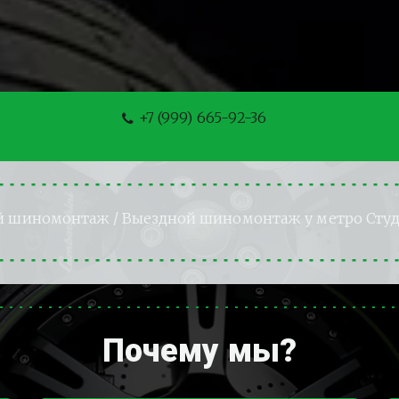
+7 (999) 665-92-36
й шиномонтаж
 / Выездной шиномонтаж у метро 
Сту
Почему мы?