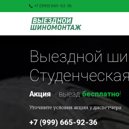
+7 (999) 665-92-36
Выездной ши
Студенческа
Акция
-
 выезд 
бесплатно
!
Уточните условия акции у диспетчера:
+7 (999) 665-92-36