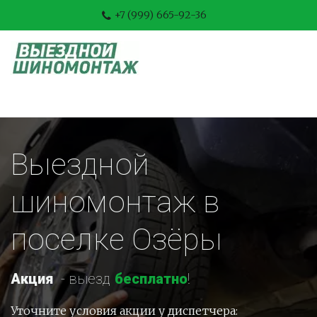
+7 (999) 665-92-36
Выездной 
шиномонтаж в 
поселке Озёры
Акция
-
 выезд 
бесплатно
!
Уточните условия акции у диспетчера: