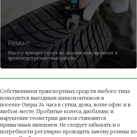
Ремонт
Мастер приедет строго по назначеному времени и
произведет ремонтные работы.
Собственники транспортных средств любого типа 
пользуются выездным шиномонтажом в 
поселке Озёры 24 часа в сутки, дома, возле офис и в 
любом месте. Пробитые колеса, дисбаланс и 
нарушение геометрии дисков становятся 
привычным явлением. Не следует забывать и о 
потребности регулярно проводить замену резины по 