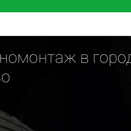
омонтаж в город
во