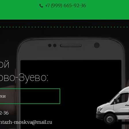
+7 (999) 665-92-36
й 
во-Зуево:
тки
2-36
ntazh-moskva@mail.ru