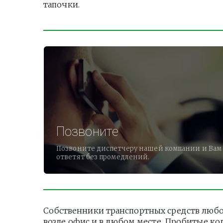
тапочки.          
Позвоните
Позвоните диспетчеру нашей компании и Вам
ответят без промедлений.
Собственники транспортных средств любог
возле офис и в любом месте. Пробитые ко