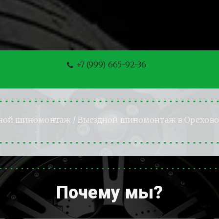
+7 (999) 665-92-36
ной шиномонтаж
 / Выездной шиномонтаж в Орехово
Почему мы?