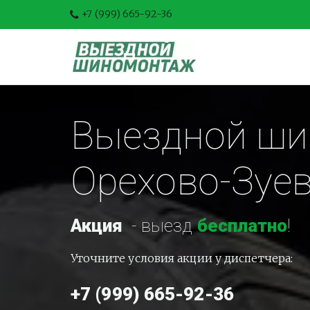
+7 (999) 665-92-36
Выездной шин
Орехово-Зуе
Акция
-
 выезд 
бесплатно
!
Уточните условия акции у диспетчера:
+7 (999) 665-92-36