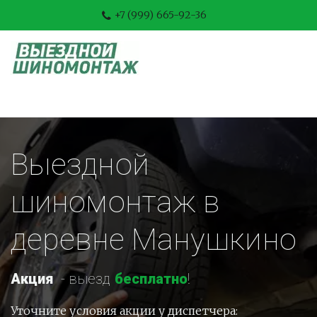
+7 (999) 665-92-36
Выездной 
шиномонтаж в 
деревне Манушкино
Акция
-
 выезд 
бесплатно
!
Уточните условия акции у диспетчера: