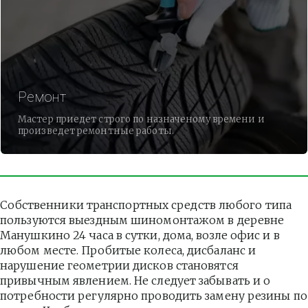
Ремонт
Мастер приедет строго по назначеному времени и
произведет ремонтные работы.
Собственники транспортных средств любого типа 
пользуются выездным шиномонтажом в деревне 
Манушкино 24 часа в сутки, дома, возле офис и в 
любом месте. Пробитые колеса, дисбаланс и 
нарушение геометрии дисков становятся 
привычным явлением. Не следует забывать и о 
потребности регулярно проводить замену резины по 