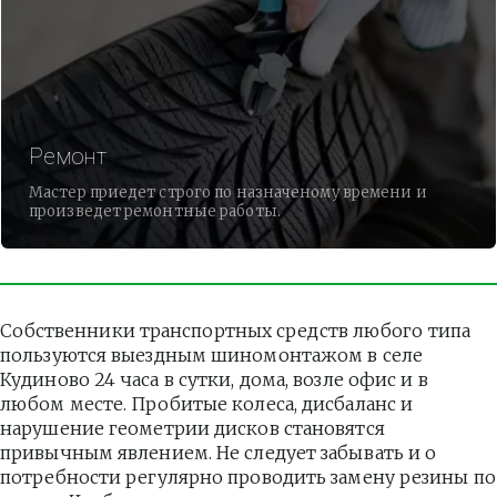
Ремонт
Мастер приедет строго по назначеному времени и
произведет ремонтные работы.
Собственники транспортных средств любого типа 
пользуются выездным шиномонтажом в селе 
Кудиново 24 часа в сутки, дома, возле офис и в 
любом месте. Пробитые колеса, дисбаланс и 
нарушение геометрии дисков становятся 
привычным явлением. Не следует забывать и о 
потребности регулярно проводить замену резины по 