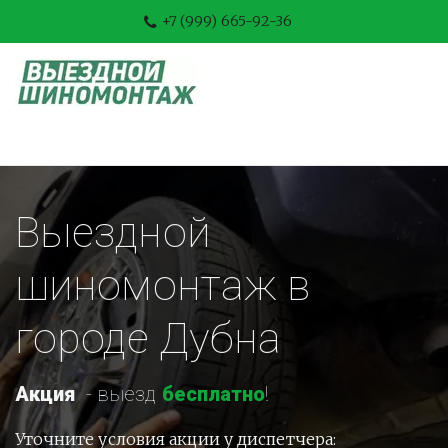
+7 (999) 665-92-36
Выездной 
шиномонтаж в 
городе Дубна
Акция
-
 выезд 
бесплатно
!
Уточните условия акции у диспетчера: