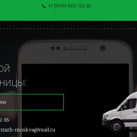
+7 (999) 665-92-36
й 
ницы:
тки
2-36
ntazh-moskva@mail.ru