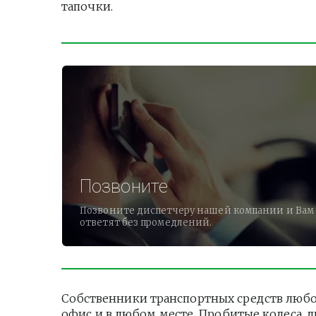
тапочки.          
Позвоните
Позвоните диспетчеру нашей компании и Вам
ответят без промедлений.
Собственники транспортных средств любог
офис и в любом месте. Пробитые колеса, 