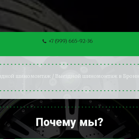
+7 (999) 665-92-36
здной шиномонтаж
 / Выездной шиномонтаж в Брон
Почему мы?