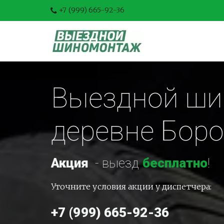
+7 (999) 665-92-36
Выездной ши
деревне Бор
Акция
-
 выезд 
бесплатно
!
Уточните условия акции у диспетчера:
+7 (999) 665-92-36