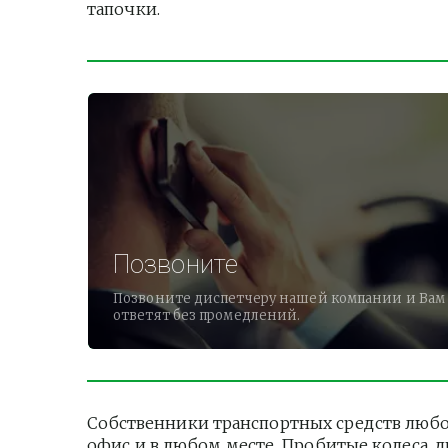
тапочки.          
Позвоните
Позвоните диспетчеру нашей компании и Вам
ответят без промедлений.
Собственники транспортных средств любог
офис и в любом месте. Пробитые колеса, 