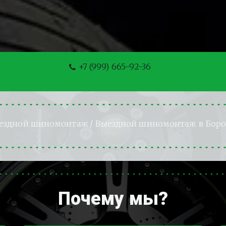
+7 (999) 665-92-36
ездной шиномонтаж
 / Выездной шиномонтаж в Боро
Почему мы?