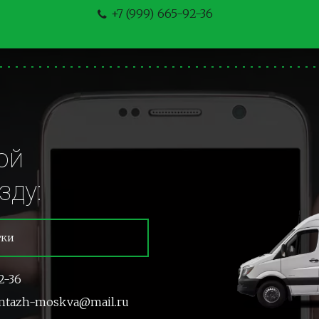
+7 (999) 665-92-36
й 
зду:
тки
2-36
ntazh-moskva@mail.ru