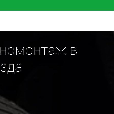
номонтаж в 
озда