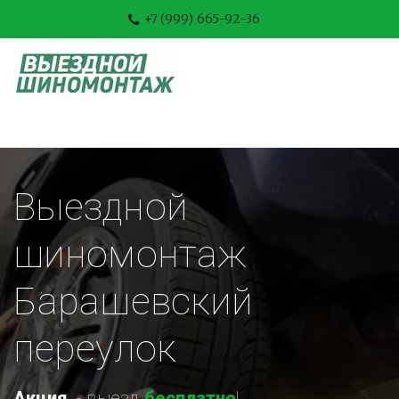
+7 (999) 665-92-36
Выездной 
шиномонтаж 
Барашевский 
переулок
Акция
-
 выезд 
бесплатно
!