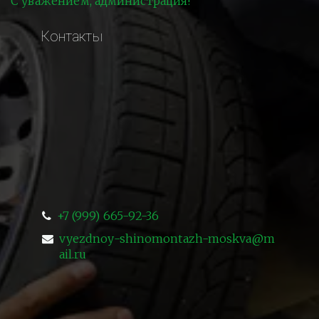
С уважением, администрация!
Контакты
+7 (999) 665-92-36
vyezdnoy-shinomontazh-moskva@m
ail.ru