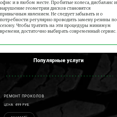
офис и в любом месте. Пробитые колеса, дисбаланс и
нарушение геометрии дисков становятся 
привычным явлением. Не следует забывать и о 
потребности регулярно проводить замену резины по 
сезону. Чтобы тратить на эти процедуры минимум 
времени, достаточно выбирать современный сервис.
Популярные услуги
РЕМОНТ ПРОКОЛОВ
ЦЕНА: 499 РУБ.