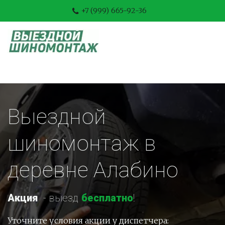
+7 (999) 665-92-36
Выездной 
шиномонтаж в 
деревне Алабино
Акция
-
 выезд 
бесплатно
!
Уточните условия акции у диспетчера: