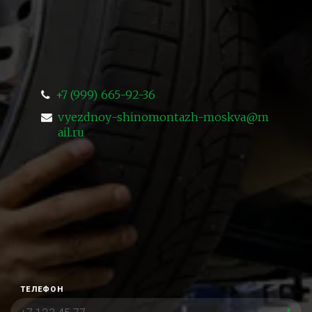
+7 (999) 665-92-36
vyezdnoy-shinomontazh-moskva@m
ail.ru
ТЕЛЕФОН