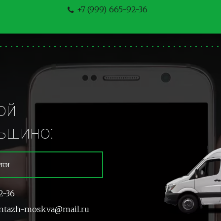
+7 (999) 665-92-36
й 
ьшино:
тки
2-36
ntazh-moskva@mail.ru