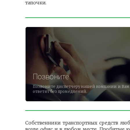
тапочки.
Позвоните
Позвоните диспетчеру нашей компании и Вам
ответят без промедлений.
Собственники транспортных средств люб
возле офис и в любом месте. Пробитые к