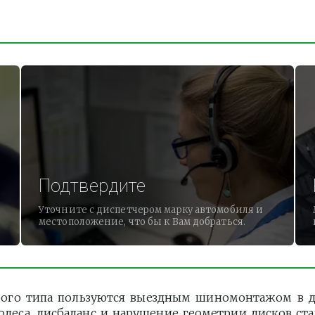
Подтвердите
Уточните с диспетчером марку автомобиля и
местоположение, что бы к Вам добраться.
ого типа пользуются выездным шиномонтажом в де
олеса, дисбаланс и нарушение геометрии дисков ст