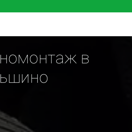
номонтаж в 
ньшино