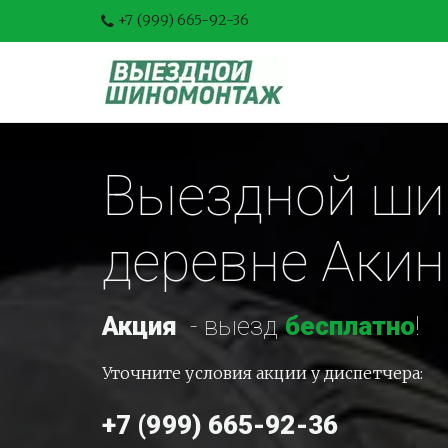
+7 (999) 665-92-36
Выездной ши
деревне Аки
Акция
-
 выезд 
бесплатно
!
Уточните условия акции у диспетчера:
+7 (999) 665-92-36