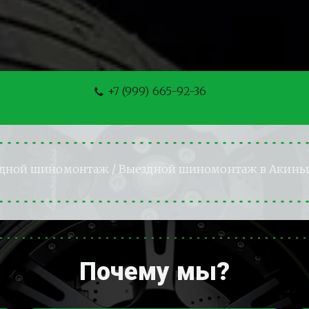
+7 (999) 665-92-36
дной шиномонтаж
 / Выездной шиномонтаж в Акин
Почему мы?