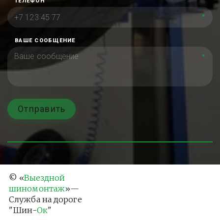
ТЕЛЕФОН
*
ВАШЕ СООБЩЕНИЕ
*
Отправить
© «
Выездной 
шиномонтаж
»— 
Служба на дороге 
"Шин-
Ок
"