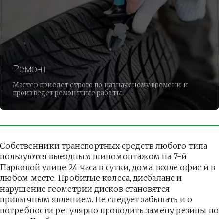
Ремонт
Мастер приедет строго по назначеному времени и
произведет ремонтные работы.
Собственники транспортных средств любого типа 
пользуются выездным шиномонтажом на 7-й 
Парковой улице 24 часа в сутки, дома, возле офис и в 
любом месте. Пробитые колеса, дисбаланс и 
нарушение геометрии дисков становятся 
привычным явлением. Не следует забывать и о 
потребности регулярно проводить замену резины по 