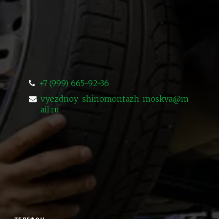
+7 (999) 665-92-36
vyezdnoy-shinomontazh-moskva@m
ail.ru