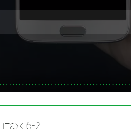
таж 6-й 