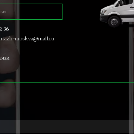
тки
2-36
ntazh-moskva@mail.ru
вязи