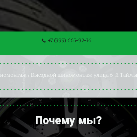
+7 (999) 665-92-36
иномонтаж
 / Выездной шиномонтаж улица 6-й Таймы
Почему мы?