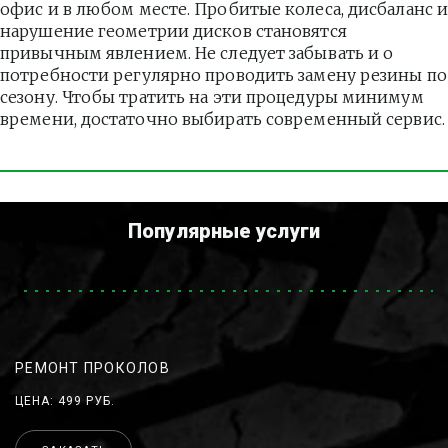
офис и в любом месте. Пробитые колеса, дисбаланс и
нарушение геометрии дисков становятся 
привычным явлением. Не следует забывать и о 
потребности регулярно проводить замену резины по 
сезону. Чтобы тратить на эти процедуры минимум 
времени, достаточно выбирать современный сервис.
Популярные услуги
РЕМОНТ ПРОКОЛОВ
ЦЕНА: 499 РУБ.