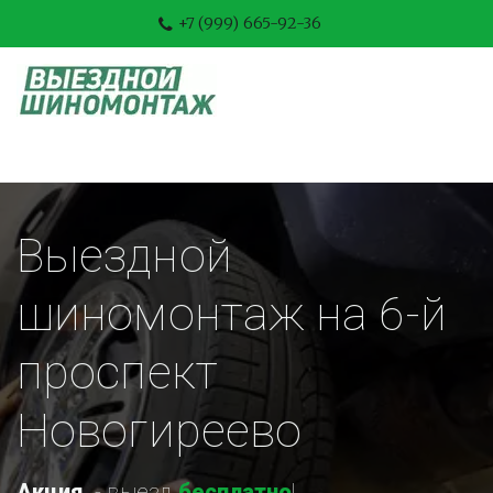
+7 (999) 665-92-36
Выездной 
шиномонтаж на 6-й 
проспект 
Новогиреево
Акция
-
 выезд 
бесплатно
!