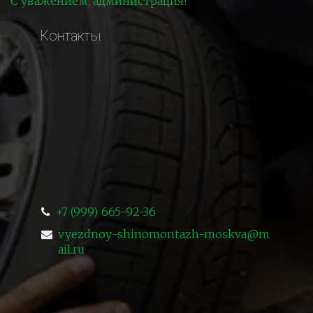
С уважением, администрация!
Контакты
+7 (999) 665-92-36
vyezdnoy-shinomontazh-moskva@m
ail.ru