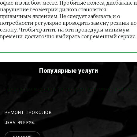
офис и в любом месте. Пробитые колеса, дисбаланс и
нарушение геометрии дисков становятся 
привычным явлением. Не следует забывать и о 
потребности регулярно проводить замену резины по 
сезону. Чтобы тратить на эти процедуры минимум 
времени, достаточно выбирать современный сервис.
Популярные услуги
РЕМОНТ ПРОКОЛОВ
ЦЕНА: 499 РУБ.