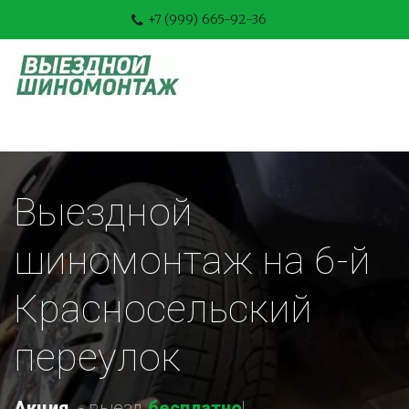
+7 (999) 665-92-36
Выездной 
шиномонтаж на 6-й 
Красносельский 
переулок
Акция
-
 выезд 
бесплатно
!