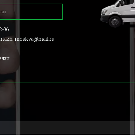
тки
2-36
ntazh-moskva@mail.ru
вязи