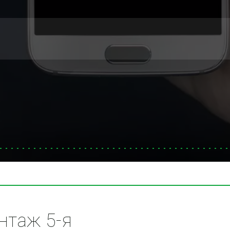
таж 5-я 