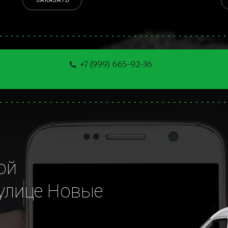
ЗАКАЗАТЬ
+7 (999) 665-92-36
й 
улице Новые 