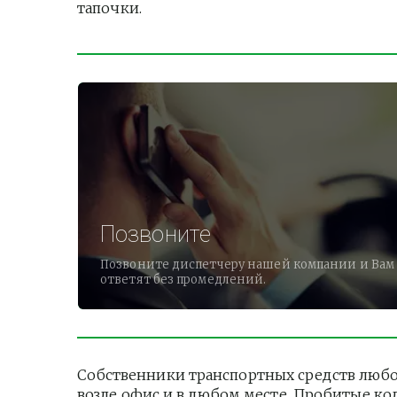
тапочки.          
Позвоните
Позвоните диспетчеру нашей компании и Вам
ответят без промедлений.
Собственники транспортных средств любог
возле офис и в любом месте. Пробитые ко