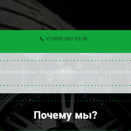
+7 (999) 665-92-36
й шиномонтаж
 / Выездной шиномонтаж 5-я улица Н
Почему мы?