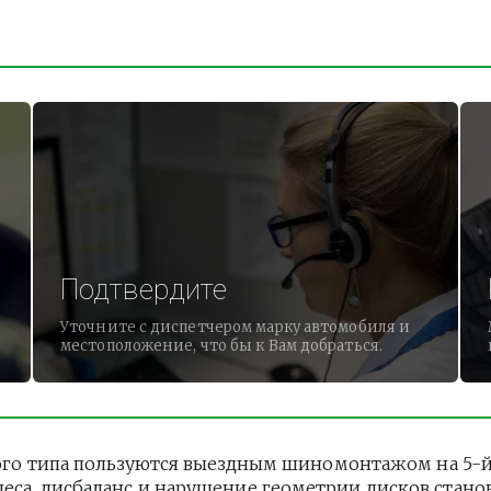
Подтвердите
Уточните с диспетчером марку автомобиля и
местоположение, что бы к Вам добраться.
о типа пользуются выездным шиномонтажом на 5-й ул
леса, дисбаланс и нарушение геометрии дисков стано