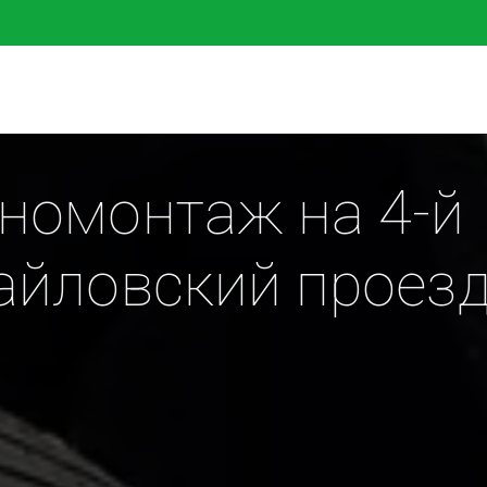
омонтаж на 4-й 
айловский проез