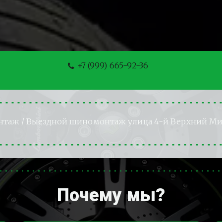
+7 (999) 665-92-36
нтаж
 / Выездной шиномонтаж улица 4-й Верхний Ми
Почему мы?