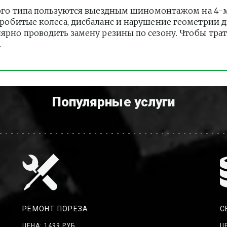
го типа пользуются выездным шиномонтажом на 4-м 
 Пробитые колеса, дисбаланс и нарушение геометрии 
лярно проводить замену резины по сезону. Чтобы тра
.
Популярные услуги
РЕМОНТ ПОРЕЗА
С
ЦЕНА: 1499 РУБ.
Ц