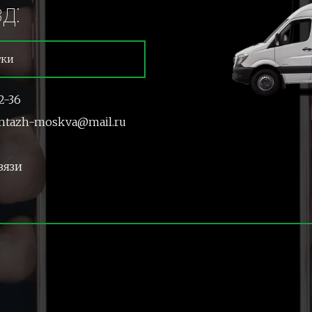
д:
тки
2-36
ntazh-moskva@mail.ru
вязи