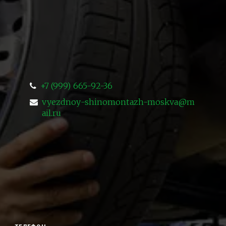
+7 (999) 665-92-36
vyezdnoy-shinomontazh-moskva@m
ail.ru