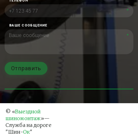
ТЕЛЕФОН
*
ВАШЕ СООБЩЕНИЕ
*
Отправить
© «
Выездной 
шиномонтаж
»— 
Служба на дороге 
"Шин-
Ок
"