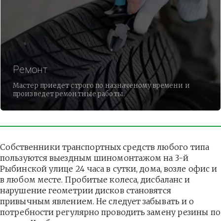
Ремонт
Мастер приедет строго по назначеному времени и
произведет ремонтные работы.
Собственники транспортных средств любого типа 
пользуются выездным шиномонтажом на 3-й 
Рыбинской улице 24 часа в сутки, дома, возле офис и 
в любом месте. Пробитые колеса, дисбаланс и 
нарушение геометрии дисков становятся 
привычным явлением. Не следует забывать и о 
потребности регулярно проводить замену резины по 