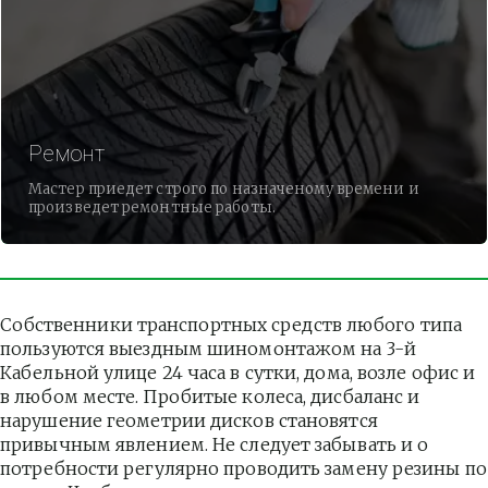
Ремонт
Мастер приедет строго по назначеному времени и
произведет ремонтные работы.
Собственники транспортных средств любого типа 
пользуются выездным шиномонтажом на 3-й 
Кабельной улице 24 часа в сутки, дома, возле офис и 
в любом месте. Пробитые колеса, дисбаланс и 
нарушение геометрии дисков становятся 
привычным явлением. Не следует забывать и о 
потребности регулярно проводить замену резины по 