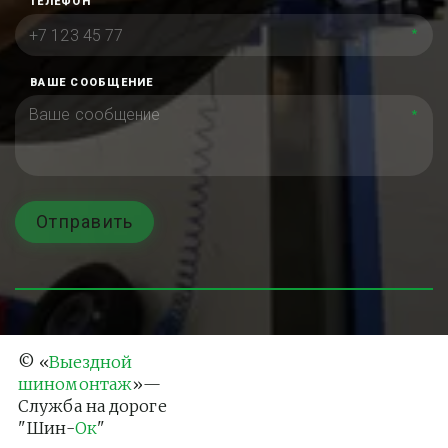
ТЕЛЕФОН
*
ВАШЕ СООБЩЕНИЕ
*
Отправить
© «
Выездной 
шиномонтаж
»— 
Служба на дороге 
"Шин-
Ок
"