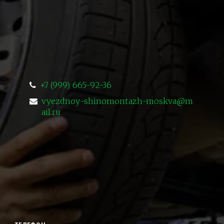
+7 (999) 665-92-36
vyezdnoy-shinomontazh-moskva@m
ail.ru