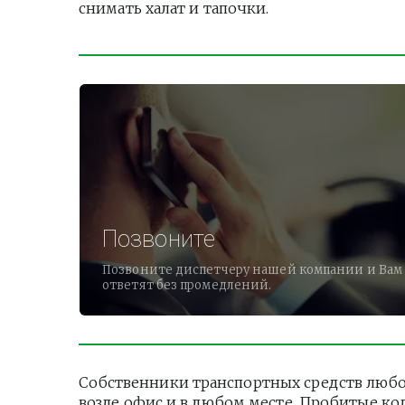
снимать халат и тапочки.          
Позвоните
Позвоните диспетчеру нашей компании и Вам
ответят без промедлений.
Собственники транспортных средств любог
возле офис и в любом месте. Пробитые ко