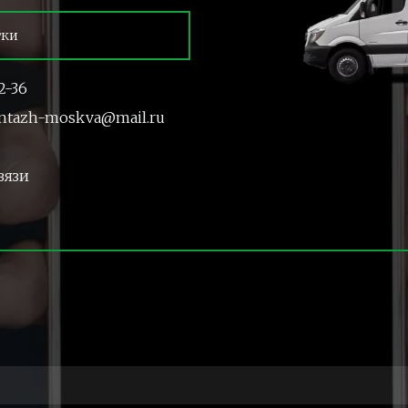
тки
2-36
ntazh-moskva@mail.ru
вязи