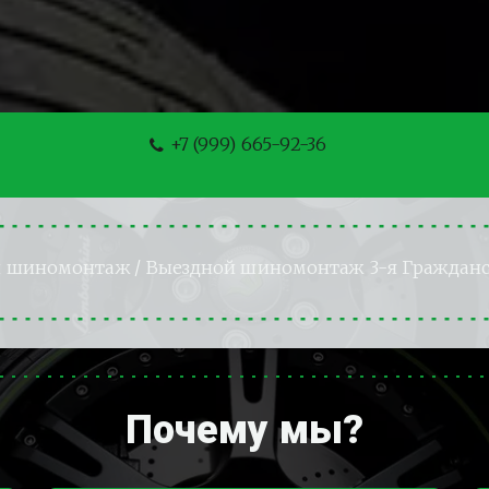
+7 (999) 665-92-36
й шиномонтаж
 / Выездной шиномонтаж 3-я Гражданс
Почему мы?