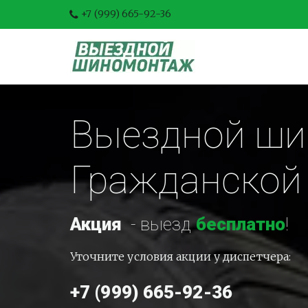
+7 (999) 665-92-36
Выездной шин
Гражданской
Акция
-
 выезд 
бесплатно
!
Уточните условия акции у диспетчера:
+7 (999) 665-92-36