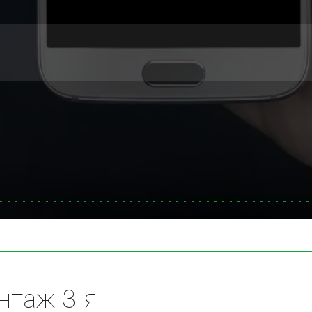
таж 3-я 