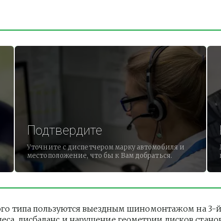
Подтвердите
Уточните с диспетчером марку автомобиля и
местоположение, что бы к Вам добраться.
о типа пользуются выездным шиномонтажом на 3-й Гр
леса, дисбаланс и нарушение геометрии дисков стано