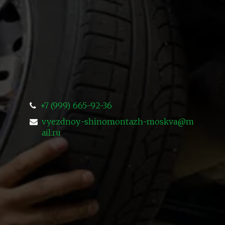
+7 (999) 665-92-36
vyezdnoy-shinomontazh-moskva@m
ail.ru