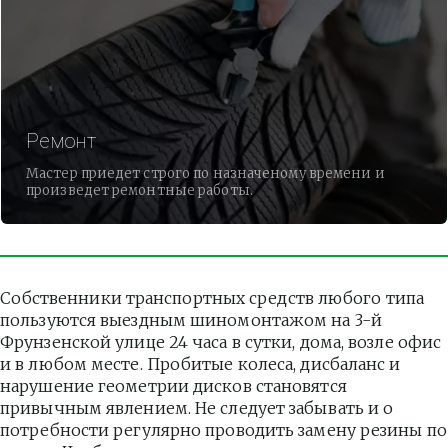
Ремонт
Мастер приедет строго по назначеному времени и
произведет ремонтные работы.
Собственники транспортных средств любого типа 
пользуются выездным шиномонтажом на 3-й 
Фрунзенской улице 24 часа в сутки, дома, возле офис 
и в любом месте. Пробитые колеса, дисбаланс и 
нарушение геометрии дисков становятся 
привычным явлением. Не следует забывать и о 
потребности регулярно проводить замену резины по 