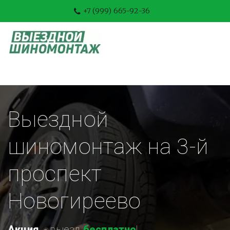
+7 (999) 665-92-36
Выездной 
шиномонтаж на 3-й 
проспект 
Новогиреево
Акция
-
 выезд 
бесплатно
!