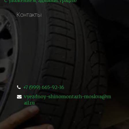
С уважением, администрация!
Контакты
+7 (999) 665-92-36
vyezdnoy-shinomontazh-moskva@m
ail.ru