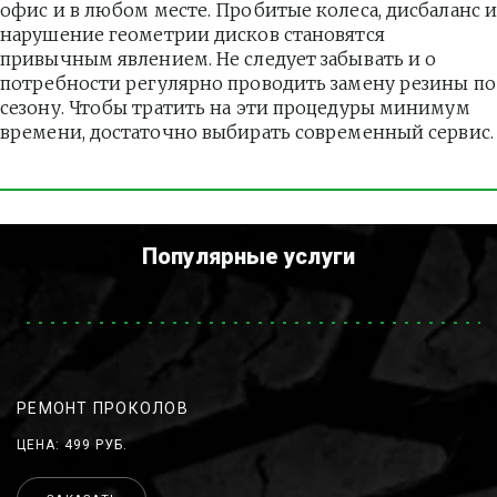
офис и в любом месте. Пробитые колеса, дисбаланс и
нарушение геометрии дисков становятся 
привычным явлением. Не следует забывать и о 
потребности регулярно проводить замену резины по 
сезону. Чтобы тратить на эти процедуры минимум 
времени, достаточно выбирать современный сервис.
Популярные услуги
РЕМОНТ ПРОКОЛОВ
ЦЕНА: 499 РУБ.