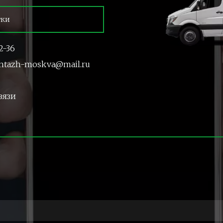
тки
2-36
ntazh-moskva@mail.ru
вязи