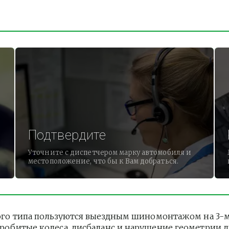
Подтвердите
Уточните с диспетчером марку автомобиля и
местоположение, что бы к Вам добраться.
го типа пользуются выездным шиномонтажом на 3-м П
 Пробитые колеса, дисбаланс и нарушение геометрии 