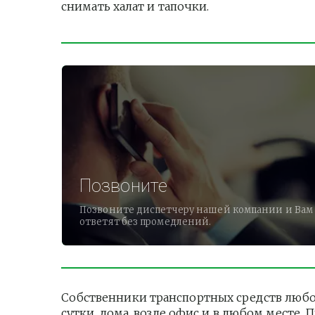
снимать халат и тапочки.          
Позвоните
Позвоните диспетчеру нашей компании и Вам
ответят без промедлений.
Собственники транспортных средств любо
сутки, дома, возле офис и в любом месте.