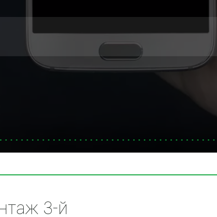
таж 3-й 