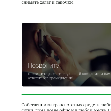
снимать халат и тапочки.          
Позвоните
Позвоните диспетчеру нашей компании и Вам
ответят без промедлений.
Собственники транспортных средств любо
сутки, дома, возле офис и в любом месте.