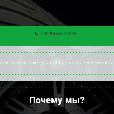
+7 (999) 665-92-36
шиномонтаж
 / Выездной шиномонтаж 2-я Железного
Почему мы?