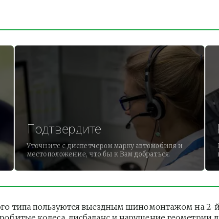
Подтвердите
Уточните с диспетчером марку автомобиля и
местоположение, что бы к Вам добраться.
го типа пользуются выездным шиномонтажом на 2-й Ж
 Пробитые колеса, дисбаланс и нарушение геометрии 