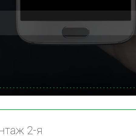
таж 2-я 