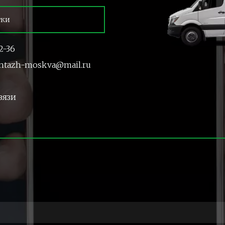
тки
2-36
ntazh-moskva@mail.ru
вязи