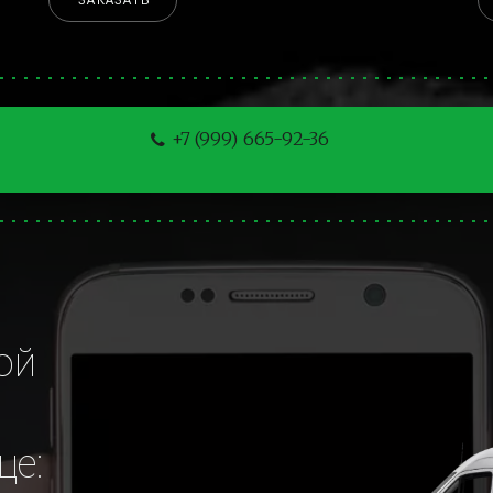
ЗАКАЗАТЬ
+7 (999) 665-92-36
й 
це: