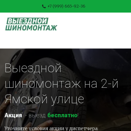
+7 (999) 665-92-36
Выездной 
шиномонтаж на 2-й 
Ямской улице
Акция
-
 выезд 
бесплатно
!
Уточните условия акции у диспетчера: