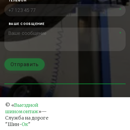
ТЕЛЕФОН
*
ВАШЕ СООБЩЕНИЕ
*
Отправить
© «
Выездной 
шиномонтаж
»— 
Служба на дороге 
"Шин-
Ок
"