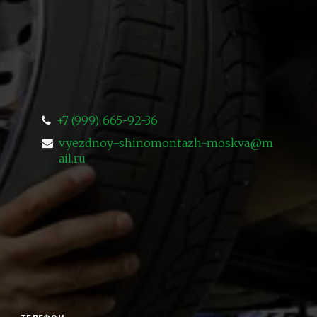
+7 (999) 665-92-36
vyezdnoy-shinomontazh-moskva@m
ail.ru