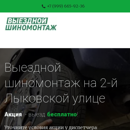
+7 (999) 665-92-36
Выездной 
шиномонтаж на 2-й 
Лыковской улице
Акция
-
 выезд 
бесплатно
!
Уточните условия акции у диспетчера: