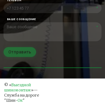
ТЕЛЕФОН
*
ВАШЕ СООБЩЕНИЕ
*
Отправить
© «
Выездной 
шиномонтаж
»— 
Служба на дороге 
"Шин-
Ок
"