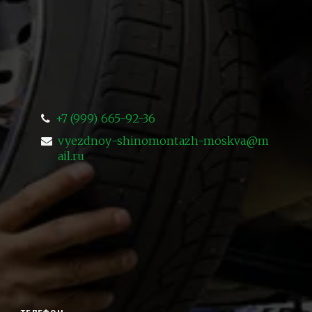
+7 (999) 665-92-36
vyezdnoy-shinomontazh-moskva@m
ail.ru