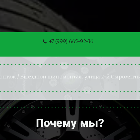
+7 (999) 665-92-36
онтаж
 / Выездной шиномонтаж улица 2-й Сыромятн
Почему мы?