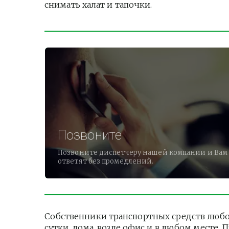
снимать халат и тапочки.          
Позвоните
Позвоните диспетчеру нашей компании и Вам
ответят без промедлений.
Собственники транспортных средств любо
сутки, дома, возле офис и в любом месте.