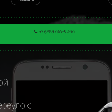
ЗАКАЗАТЬ
+7 (999) 665-92-36
й 
реулок: