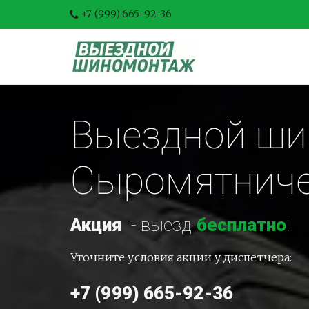
+7 (999) 665-92-36
Выездной шин
Сыромятниче
Акция
-
 выезд 
бесплатно
!
Уточните условия акции у диспетчера:
+7 (999) 665-92-36