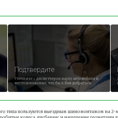
Подтвердите
Уточните с диспетчером марку автомобиля и
местоположение, что бы к Вам добраться.
го типа пользуются выездным шиномонтажом на 2-м 
 Пробитые колеса, дисбаланс и нарушение геометрии 