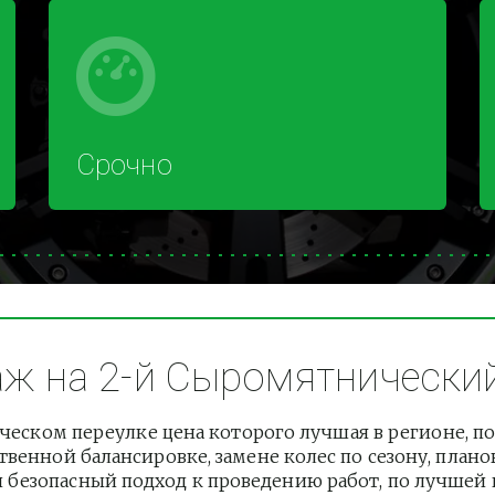
Срочно
 на 2-й Сыромятнический 
ском переулке цена которого лучшая в регионе, по
венной балансировке, замене колес по сезону, плано
езопасный подход к проведению работ, по лучшей це