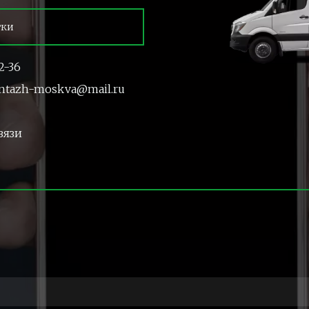
тки
2-36
ntazh-moskva@mail.ru
вязи