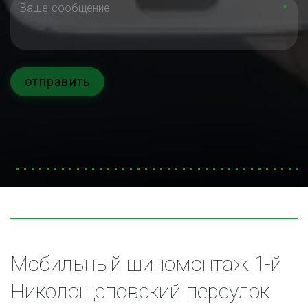
*
отправить
Мобильный шиномонтаж 1-й 
Николощеповский переулок