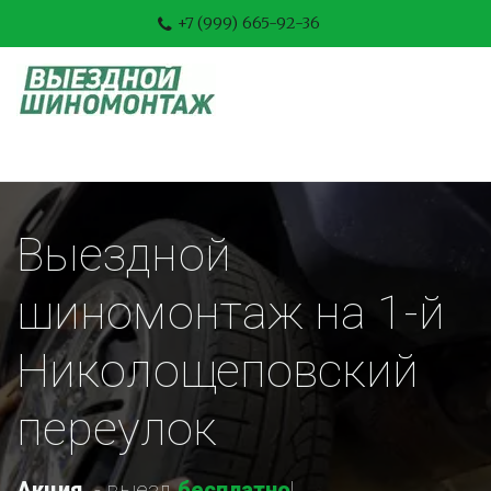
+7 (999) 665-92-36
Выездной 
шиномонтаж на 1-й 
Николощеповский 
переулок
Акция
-
 выезд 
бесплатно
!