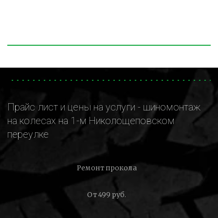
Прайс лист и цены на услуги - шиномонтаж
на колесах на 1-м Николощеповском
переулке
Ремонт прокола
От 499 руб.