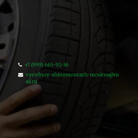
+7 (999) 665-92-36
vyezdnoy-shinomontazh-moskva@m
ail.ru