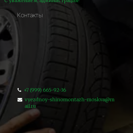
С уважением, администрация!
Контакты
+7 (999) 665-92-36
vyezdnoy-shinomontazh-moskva@m
ail.ru