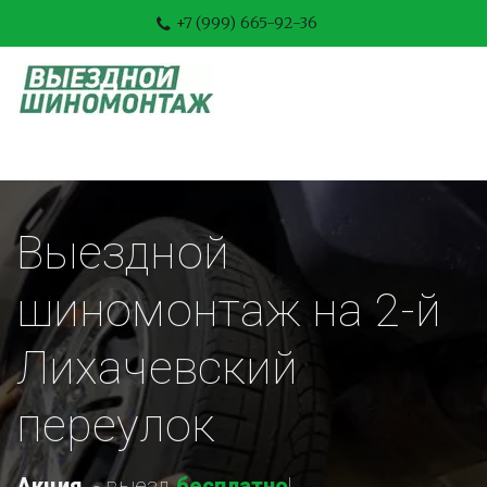
+7 (999) 665-92-36
Выездной 
шиномонтаж на 2-й 
Лихачевский 
переулок
Акция
-
 выезд 
бесплатно
!