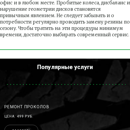
офис и в любом месте. Пробитые колеса, дисбаланс и
нарушение геометрии дисков становятся 
привычным явлением. Не следует забывать и о 
потребности регулярно проводить замену резины по 
сезону. Чтобы тратить на эти процедуры минимум 
времени, достаточно выбирать современный сервис.
Популярные услуги
РЕМОНТ ПРОКОЛОВ
ЦЕНА: 499 РУБ.