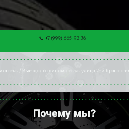
+7 (999) 665-92-36
монтаж
 / Выездной шиномонтаж улица 2-й Красносе
Почему мы?