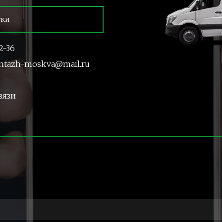
тки
2-36
ntazh-moskva@mail.ru
вязи