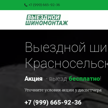
+7 (999) 665-92-36
Выездной шин
Красносельс
Акция
-
 выезд 
бесплатно
!
Уточните условия акции у диспетчера:
+7 (999) 665-92-36