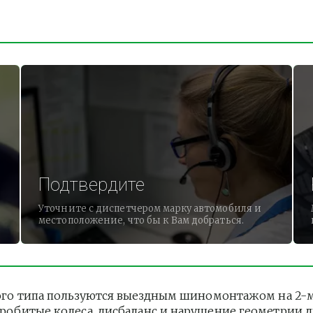
Подтвердите
Уточните с диспетчером марку автомобиля и
местоположение, что бы к Вам добраться.
о типа пользуются выездным шиномонтажом на 2-м К
 Пробитые колеса, дисбаланс и нарушение геометрии 