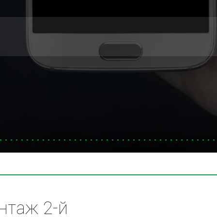
таж 2-й 