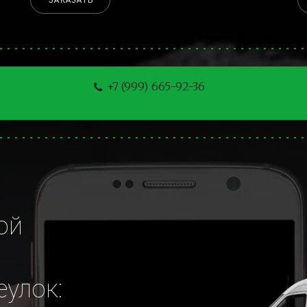
ЗАКАЗАТЬ
+7 (999) 665-92-36
й 
еулок: