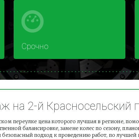
Срочно
 на 2-й Красносельский пе
ком переулке цена которого лучшая в регионе, помо
венной балансировке, замене колес по сезону, плано
езопасный подход к проведению работ, по лучшей це