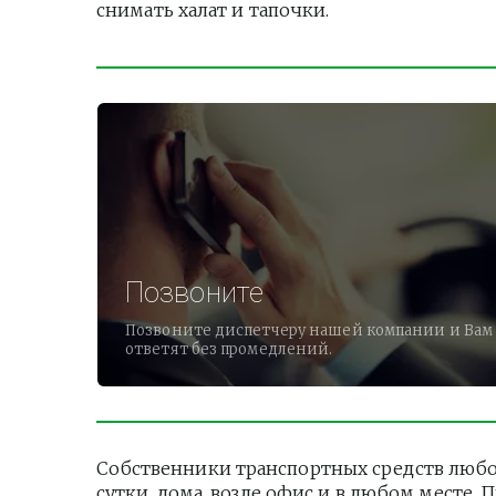
снимать халат и тапочки.          
Позвоните
Позвоните диспетчеру нашей компании и Вам
ответят без промедлений.
Собственники транспортных средств любог
сутки, дома, возле офис и в любом месте.