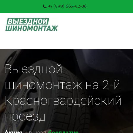
+7 (999) 665-92-36
Выездной 
шиномонтаж на 2-й 
Красногвардейский 
проезд
Акция
-
 выезд 
бесплатно
!