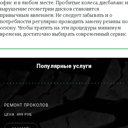
офис и в любом месте. Пробитые колеса, дисбаланс и
нарушение геометрии дисков становятся 
привычным явлением. Не следует забывать и о 
потребности регулярно проводить замену резины по 
сезону. Чтобы тратить на эти процедуры минимум 
времени, достаточно выбирать современный сервис.
Популярные услуги
РЕМОНТ ПРОКОЛОВ
ЦЕНА: 499 РУБ.