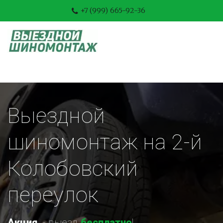
+7 (999) 665-92-36
Выездной 
шиномонтаж на 2-й 
Колобовский 
переулок
Акция
-
 выезд 
бесплатно
!