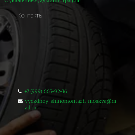
С уважением, администрация!
Контакты
+7 (999) 665-92-36
vyezdnoy-shinomontazh-moskva@m
ail.ru