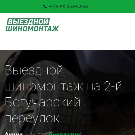
+7 (999) 665-92-36
Выездной 
шиномонтаж на 2-й 
Богучарский 
переулок
Акция
-
 выезд 
бесплатно
!