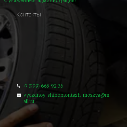
С уважением, администрация!
Контакты
+7 (999) 665-92-36
vyezdnoy-shinomontazh-moskva@m
ail.ru