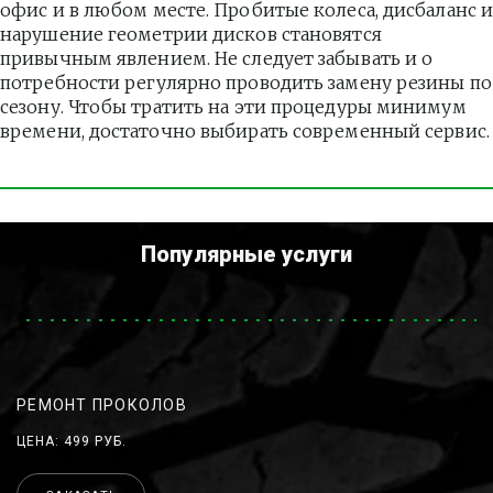
офис и в любом месте. Пробитые колеса, дисбаланс и
нарушение геометрии дисков становятся 
привычным явлением. Не следует забывать и о 
потребности регулярно проводить замену резины по 
сезону. Чтобы тратить на эти процедуры минимум 
времени, достаточно выбирать современный сервис.
Популярные услуги
РЕМОНТ ПРОКОЛОВ
ЦЕНА: 499 РУБ.