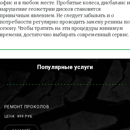
офис и в любом месте. Пробитые колеса, дисбаланс и
нарушение геометрии дисков становятся 
привычным явлением. Не следует забывать и о 
потребности регулярно проводить замену резины по 
сезону. Чтобы тратить на эти процедуры минимум 
времени, достаточно выбирать современный сервис.
Популярные услуги
РЕМОНТ ПРОКОЛОВ
ЦЕНА: 499 РУБ.