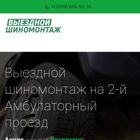
+7 (999) 665-92-36
Выездной 
шиномонтаж на 2-й 
Амбулаторный 
проезд
Акция
-
 выезд 
бесплатно
!