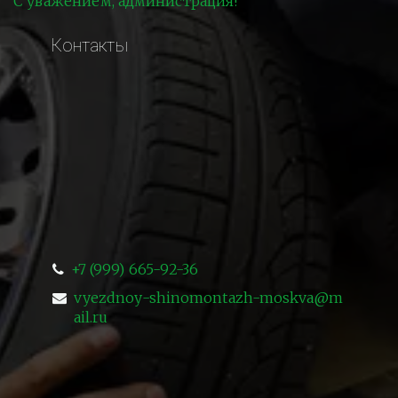
С уважением, администрация!
Контакты
+7 (999) 665-92-36
vyezdnoy-shinomontazh-moskva@m
ail.ru