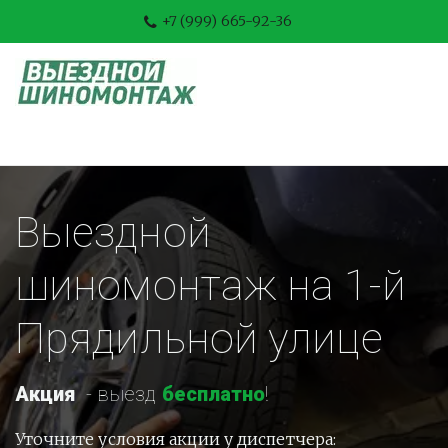
+7 (999) 665-92-36
Выездной 
шиномонтаж на 1-й 
Прядильной улице
Акция
-
 выезд 
бесплатно
!
Уточните условия акции у диспетчера: