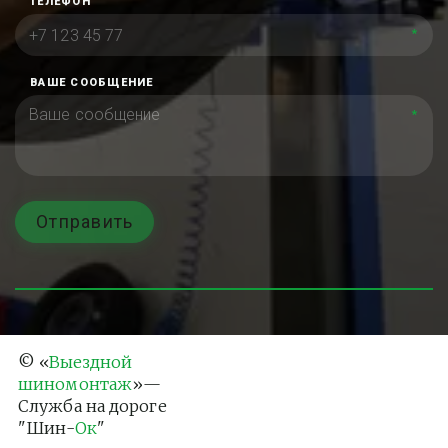
ТЕЛЕФОН
*
ВАШЕ СООБЩЕНИЕ
*
Отправить
© «
Выездной 
шиномонтаж
»— 
Служба на дороге 
"Шин-
Ок
"