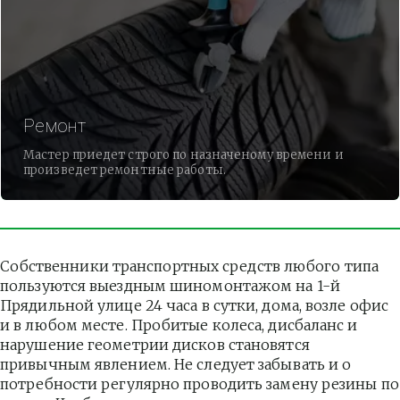
Ремонт
Мастер приедет строго по назначеному времени и
произведет ремонтные работы.
Собственники транспортных средств любого типа 
пользуются выездным шиномонтажом на 1-й 
Прядильной улице 24 часа в сутки, дома, возле офис 
и в любом месте. Пробитые колеса, дисбаланс и 
нарушение геометрии дисков становятся 
привычным явлением. Не следует забывать и о 
потребности регулярно проводить замену резины по 