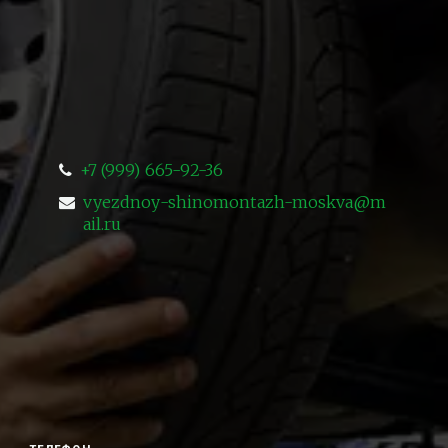
+7 (999) 665-92-36
vyezdnoy-shinomontazh-moskva@m
ail.ru