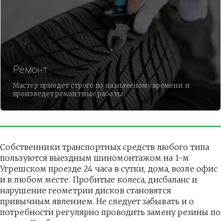
Ремонт
Мастер приедет строго по назначеному времени и
произведет ремонтные работы.
Собственники транспортных средств любого типа 
пользуются выездным шиномонтажом на 1-м 
Угрешском проезде 24 часа в сутки, дома, возле офис 
и в любом месте. Пробитые колеса, дисбаланс и 
нарушение геометрии дисков становятся 
привычным явлением. Не следует забывать и о 
потребности регулярно проводить замену резины по 