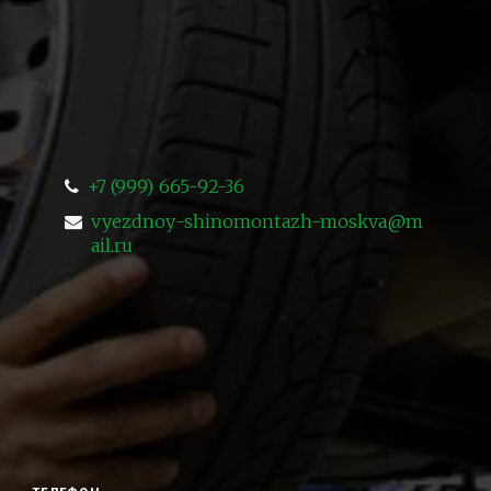
+7 (999) 665-92-36
vyezdnoy-shinomontazh-moskva@m
ail.ru