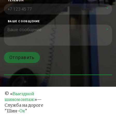
ТЕЛЕФОН
*
ВАШЕ СООБЩЕНИЕ
*
Отправить
© «
Выездной 
шиномонтаж
»— 
Служба на дороге 
"Шин-
Ок
"