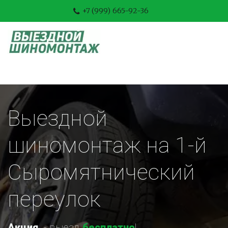
+7 (999) 665-92-36
Выездной 
шиномонтаж на 1-й 
Сыромятнический 
переулок
Акция
-
 выезд 
бесплатно
!