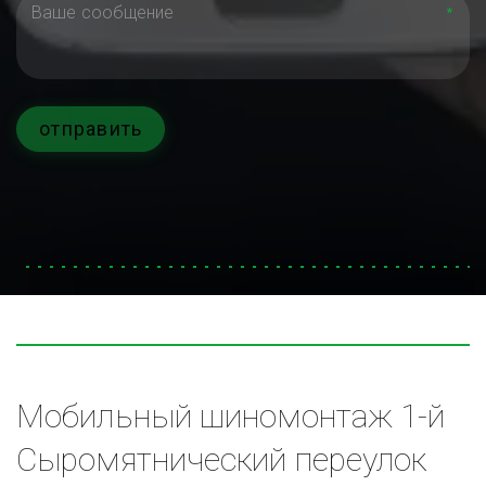
*
отправить
Мобильный шиномонтаж 1-й 
Сыромятнический переулок