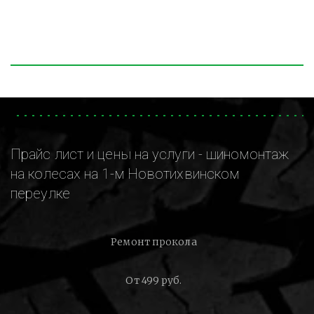
Прайс лист и цены на услуги - шиномонтаж
на колесах на 1-м Новотихвинском
переулке
Ремонт прокола
От 499 руб.