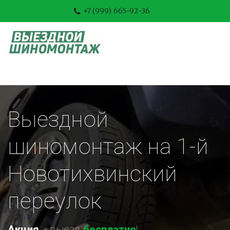
+7 (999) 665-92-36
Выездной 
шиномонтаж на 1-й 
Новотихвинский 
переулок
Акция
-
 выезд 
бесплатно
!