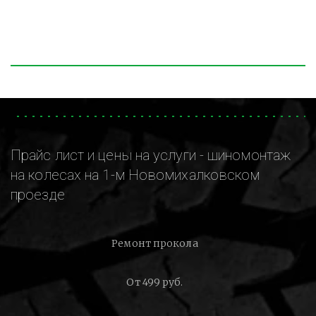
Прайс лист и цены на услуги - шиномонтаж
на колесах на 1-м Новомихалковском
проезде
Ремонт прокола
От 499 руб.