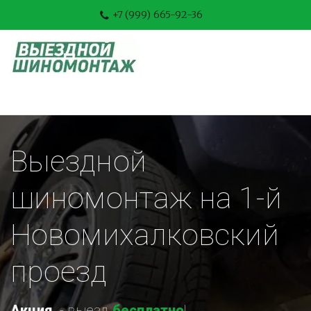
+7 (999) 665-92-36
Выездной 
шиномонтаж на 1-й 
Новомихалковский 
проезд
Акция
-
 выезд 
бесплатно
!